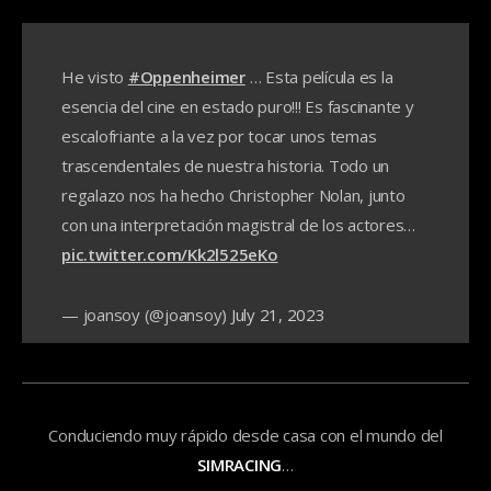
He visto
#Oppenheimer
… Esta película es la
esencia del cine en estado puro!!! Es fascinante y
escalofriante a la vez por tocar unos temas
trascendentales de nuestra historia. Todo un
regalazo nos ha hecho Christopher Nolan, junto
con una interpretación magistral de los actores…
pic.twitter.com/Kk2l525eKo
— joansoy (@joansoy)
July 21, 2023
Conduciendo muy rápido desde casa con el mundo del
SIMRACING
…