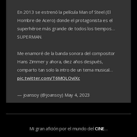
En 2013 se estrenó la película Man of Steel (El
Hombre de Acero) donde el protagonista es el
superhéroe más grande de todos los tiempos…
SUPERMAN.
Me enamoré de la banda sonora del compositor
Hans Zimmer y ahora, diez años después,
comparto tan solo la intro de un tema musical…
pic.twitter.com/T6MQLOviXc
— joansoy (@joansoy)
May 4, 2023
Mi gran afición por el mundo del
CINE
…