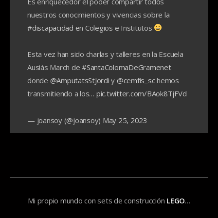
Es enriquecedor el poder compartir todos
nuestros conocimientos y vivencias sobre la
#discapacidad
en Colegios e Institutos
Esta vez han sido charlas y talleres en la Escuela
Ausiàs March de
#SantaColomaDeGramenet
donde
@AmputatsStJordi
y
@cemfis_sc
hemos
transmitiendo a los…
pic.twitter.com/BAok8TjFVd
— joansoy (@joansoy)
May 25, 2023
Mi propio mundo con sets de construcción
LEGO
…