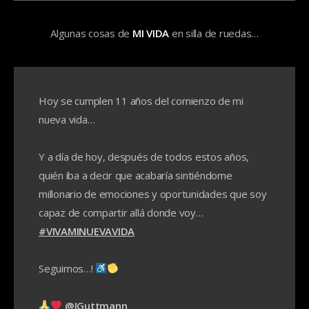
Algunas cosas de
MI VIDA
en silla de ruedas…
Hoy se cumplen 11 años del comienzo de mi
nueva vida…
Y a día de hoy, después de todos estos años,
quién iba a decir que acabaría sintiéndome
millonario de emociones y oportunidades que soy
capaz de compartir allá donde voy…
#VIVAMINUEVAVIDA
Seguimos…!
@IGuttmann