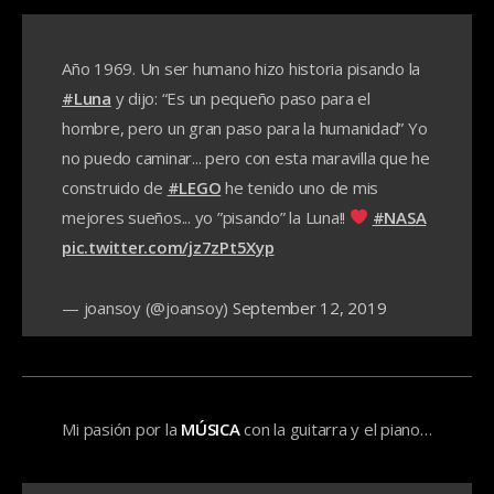
Año 1969. Un ser humano hizo historia pisando la
#Luna
y dijo: “Es un pequeño paso para el
hombre, pero un gran paso para la humanidad” Yo
no puedo caminar... pero con esta maravilla que he
construido de
#LEGO
he tenido uno de mis
mejores sueños... yo ”pisando” la Luna!!
#NASA
pic.twitter.com/jz7zPt5Xyp
— joansoy (@joansoy)
September 12, 2019
Mi pasión por la
MÚSICA
con la guitarra y el piano…