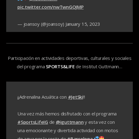
pic.twitter.com/nwTwnGOJMP
— joansoy (@joansoy)
January 15, 2023
Participación en actividades deportivas, culturales y sociales
del programa
SPORTS&LIFE
de Institut Guttmann…
¡¡Adrenalina Acuática con
#JetSki
!!
Una vez más hemos disfrutado con el programa
#SportsLifeIG
de
@iguttmann
y esta vez con
una emocionante y divertida actividad con motos
de agua por la costa de
#Barcelona