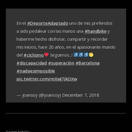
En el
#DeporteAdaptado
uno de mis preferidos
a sido pedalear con las manos una
#handbike
y
haberme hecho disfrutar, compartir y recordar
mis inicios, hace 20 años, en el apasionante mundo
del
#ciclismo
Seguimos...!
#discapacidad
#superación
#Barcelona
#nadaesimposible
pic.twitter.com/mXwJ7jkOXw
— joansoy (@joansoy)
December 7, 2018
Compártelo: