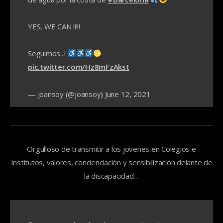
YES, WE CAN !!!!!
Seguimos...!
pic.twitter.com/Hz8mFzAkst
— joansoy (@joansoy)
June 12, 2021
Orgulloso de transmitir a los jovenes en Colegios e
Institutos, valores, concienciación y sensibilización delante de
la discapacidad…