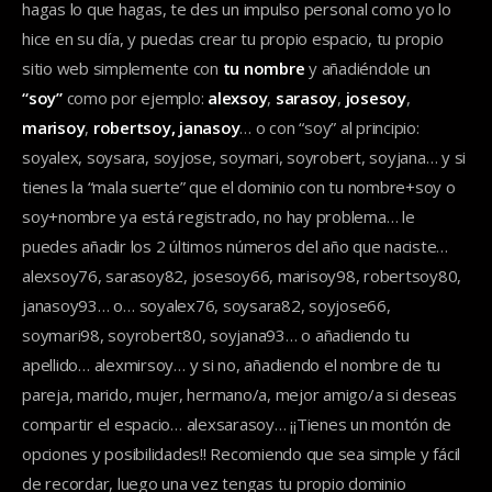
hagas lo que hagas, te des un impulso personal como yo lo
hice en su día, y puedas crear tu propio espacio, tu propio
sitio web simplemente con
tu nombre
y añadiéndole un
“soy”
como por ejemplo:
alexsoy
,
sarasoy
,
josesoy
,
marisoy
,
robertsoy, janasoy
… o con “soy” al principio:
soyalex, soysara, soyjose, soymari, soyrobert, soyjana… y si
tienes la “mala suerte” que el dominio con tu nombre+soy o
soy+nombre ya está registrado, no hay problema… le
puedes añadir los 2 últimos números del año que naciste…
alexsoy76, sarasoy82, josesoy66, marisoy98, robertsoy80,
janasoy93… o… soyalex76, soysara82, soyjose66,
soymari98, soyrobert80, soyjana93… o añadiendo tu
apellido… alexmirsoy… y si no, añadiendo el nombre de tu
pareja, marido, mujer, hermano/a, mejor amigo/a si deseas
compartir el espacio… alexsarasoy… ¡¡Tienes un montón de
opciones y posibilidades!! Recomiendo que sea simple y fácil
de recordar, luego una vez tengas tu propio dominio