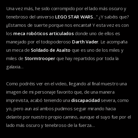
Una vez más, he sido corrompido por el lado más oscuro y
tenebroso del universo
LEGO STAR WARS
…” ¿Y sabéis que?
¡¡Estamos de suerte porque nos encanta!! Y esta vez es con
los
meca robóticos articulados
donde uno de ellos es
manejado por el todopoderoso
Darth Vader
. Le acompaña
un meca de
Soldado de Asalto
que es uno de los miles y
miles de
Stormtrooper
que hay repartidos por toda la
galaxia…
Como podréis ver en el video, llegando al final muestro una
imagen de mi personaje favorito que, de una manera
imprevista, acabó teniendo una
discapacidad
severa, como
yo, pero aun así ambos pudimos seguir mirando hacia
delante por nuestro propio camino, aunque el suyo fue por el
lado más oscuro y tenebroso de la fuerza…