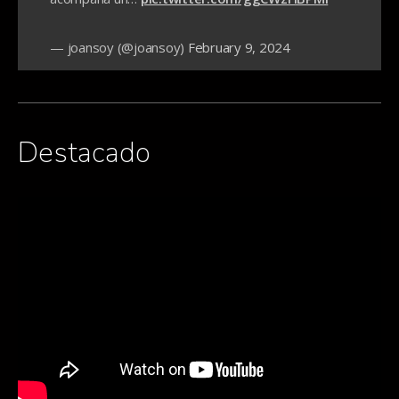
— joansoy (@joansoy)
February 9, 2024
Destacado