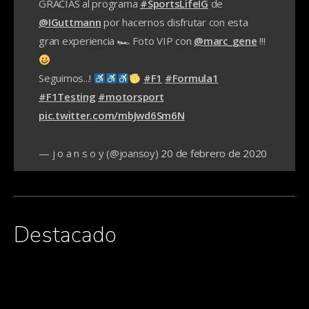
GRACIAS al programa
#SportsLifeIG
de
@IGuttmann
por hacernos disfrutar con esta
gran experiencia 🏎 Foto VIP con
@marc_gene
!!!
Seguimos...!
#F1
#Formula1
#F1Testing
#motorsport
pic.twitter.com/mbJwd6Sm6N
— j o a n s o y (@joansoy)
20 de febrero de 2020
Destacado