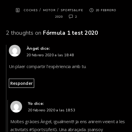
/
/
COCHES
MOTOR
SPORTS&LIFE
20 FEBRERO
2020
2
2 thoughts on
Fórmula 1 test 2020
Àngel
dice:
20 febrero 2020 a las 18:48
Un plaer compartir l’expèriencia amb tu.
Responder
Yo
dice:
20 febrero 2020 a las 18:53
Moltes gràcies Àngel, igualment!! Ja ens anirem veient a les
activitats #SportsLifeIG. Una abraçada. joansoy