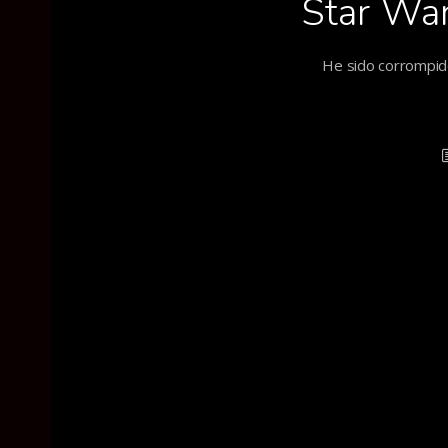
Star War
He sido corrompido 