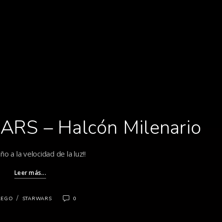
ARS – Halcón Milenario
ño a la velocidad de la luz!!
Leer más...
/
LEGO
STARWARS
0