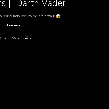
s || Darth Vader
por el lado oscuro de la fuerza!!!!!
Leer más...
STARWARS
0