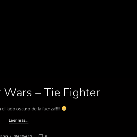
r Wars – Tie Fighter
el lado oscuro de la fuerza!!!!!!
Leer más...
/
LEGO
STARWARS
0