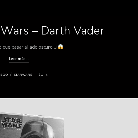
 Wars – Darth Vader
o que pasar al lado oscuro…!
Leer más...
/
LEGO
STARWARS
4