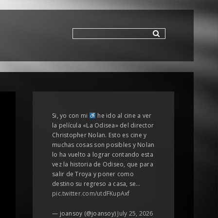
Si, yo con mi
he ido al cine a ver
la película «La Odisea» del director
Christopher Nolan. Esto es cine y
muchas cosas son posibles y Nolan
lo ha vuelto a lograr contando esta
vez la historia de Odiseo, que para
salir de Troya y poner como
destino su regreso a casa, se…
pic.twitter.com/utdFKupAxf
— joansoy (@joansoy)
July 25, 2026