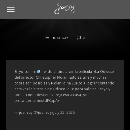
JOANSOY+
0
Si, yo con mi
he ido al cine a ver la película «La Odisea»
del director Christopher Nolan. Esto es cine y muchas
cosas son posibles y Nolan lo ha vuelto a lograr contando
esta vez la historia de Odiseo, que para salir de Troya y
poner como destino su regreso a casa, se…
pic.twitter.com/utdFKupAxf
— joansoy (@joansoy)
July 25, 2026